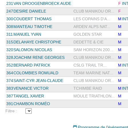
231
VAN DROOGENBROECK AUDE
F
IN
247
DESIRE DANIELE
CLUB MANIKOU OR...
F
300
COUDERT THOMAS
LES COPAINS D'A...
M
IN
308
MANTEAU TIMOTHE
ARDEN’ ALPS NAT...
M
311
MANUEL YVAN
GOLDEN STAR
M
315
DELAHAYE CHRISTOPHE
DEDETTE & CIE
M
320
SALOMON NICOLAS
SAM HORIZON 200...
M
328
JOACHIM RENE GEORGES
CLUB MANIKOU OR...
M
352
BERNARD PATRICK
CSLG TRAIL TR...
M
IN
364
COLOMBIES ROMUALD
TEAM MARINE NAT...
M
374
SAINT-CYR JEAN-CLAUDE
CLUB MANIKOU OR...
M
383
VENANCE VICTOR
TCHIMBE RAID
M
IN
387
TANGEL XAVIER
MOULE TRIATHLON...
M
391
CHAMBON ROMÉO
M
Filtre :
Programme de l'évènemen