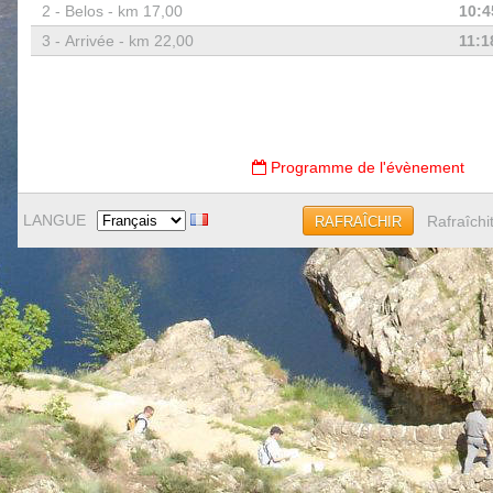
2 -
Belos - km 17,00
10:4
3 -
Arrivée - km 22,00
11:1
Programme de l'évènement
LANGUE
Rafraîchi
RAFRAÎCHIR