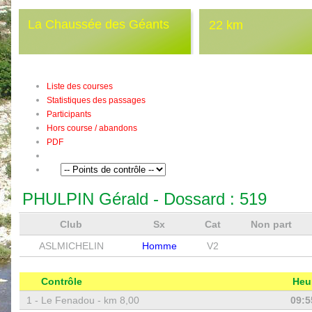
La Chaussée des Géants
22 km
Liste des courses
Statistiques des passages
Participants
Hors course / abandons
PDF
PHULPIN Gérald
- Dossard :
519
Club
Sx
Cat
Non part
ASLMICHELIN
Homme
V2
Contrôle
Heu
1 -
Le Fenadou - km 8,00
09:5