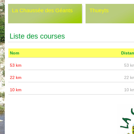
La Chaussée des Géants
Thueyts
Liste des courses
Nom
Dista
53 km
53 k
22 km
22 k
10 km
10 k