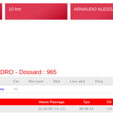
10 km
ARNAUDO ALES
NDRO
- Dossard :
965
x
Cat
Non part
Abd
Lieu abd
Disq
me
V1
Heure Passage
Tps
Clt
11:16:56
(16-12)
00:38:11
108