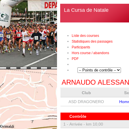
La Cursa de Natale
Liste des courses
Statistiques des passages
Participants
Hors course / abandons
PDF
ARNAUDO ALESSA
Club
S
ASD DRAGONERO
Hom
Contrôle
1 -
Arrivée - km 10,00