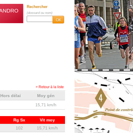
Rechercher
SANDRO
(dossard ou nom)
OK
> Retour à la liste
Hors délai
Moy gén
15,71 km/h
Rg Sx
Vit moy
102
15,71 km/h