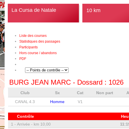
La Cursa de Natale
10 km
Liste des courses
Statistiques des passages
Participants
Hors course / abandons
PDF
BURG JEAN MARC
- Dossard :
1026
Club
Sx
Cat
Non part
CANAL 4.3
Homme
V1
Contrôle
Heu
1 -
Arrivée - km 10,00
11:1