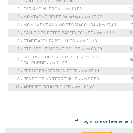
SAINT PIERRE - km 0,000
2 -
PARKING AILERON - km 13,52
1
3 -
MONTAGNE PELEE 2è refuge - km 15,72
1
4 -
MONUMENT AUX MORTS MACOUBA - km 27,01
1
5 -
SALLE DES FETES BASSE- POINTE - km 43,13
2
6 -
STADE AJOUPA BOUILLON - km 51,43
7 -
STE CECILE MORNE ROUGE - km 63,29
0
INTERSECTION RD1 RTE FORESTIERE
8 -
0
PALOURDE - km 71,07
9 -
FERME D'INSERTION FDEF - km 87,14
1
10 -
BENEDICTINS TERREVILLE - km 97,53
1
11 -
ARRIVEE SCHOELCHER - km 103,00
Programme de l'évènement