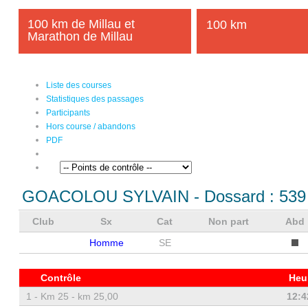
100 km de Millau et
100 km
Marathon de Millau
Liste des courses
Statistiques des passages
Participants
Hors course / abandons
PDF
GOACOLOU SYLVAIN
- Dossard :
539
Club
Sx
Cat
Non part
Abd
Homme
SE
Contrôle
Heu
1 -
Km 25 - km 25,00
12:4