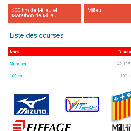
100 km de Millau et
Millau
Marathon de Millau
Liste des courses
Nom
Dista
Marathon
42,195
100 km
100 