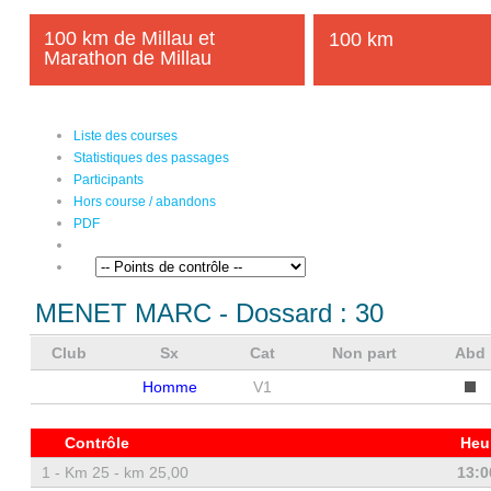
100 km de Millau et
100 km
Marathon de Millau
Liste des courses
Statistiques des passages
Participants
Hors course / abandons
PDF
MENET MARC
- Dossard :
30
Club
Sx
Cat
Non part
Abd
Homme
V1
Contrôle
Heu
1 -
Km 25 - km 25,00
13:0