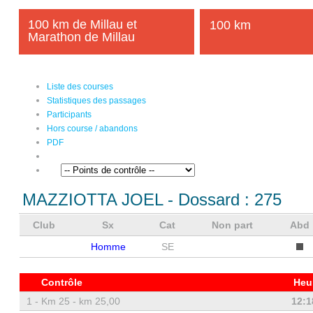
100 km de Millau et
100 km
Marathon de Millau
Liste des courses
Statistiques des passages
Participants
Hors course / abandons
PDF
MAZZIOTTA JOEL
- Dossard :
275
Club
Sx
Cat
Non part
Abd
Homme
SE
Contrôle
Heu
1 -
Km 25 - km 25,00
12:1