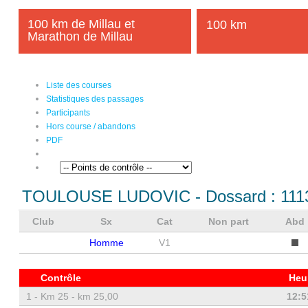
100 km de Millau et
100 km
Marathon de Millau
Liste des courses
Statistiques des passages
Participants
Hors course / abandons
PDF
TOULOUSE LUDOVIC
- Dossard :
111
Club
Sx
Cat
Non part
Abd
Homme
V1
Contrôle
Heu
1 -
Km 25 - km 25,00
12:5