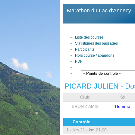
Marathon du Lac d'Annecy
Liste des courses
Statistiques des passages
Participants
Hors course / abandons
PDF
PICARD JULIEN
- Do
Club
Sx
BRON'Z'AMIS
Homme
Contrôle
1 -
Km 21 - km 21,00