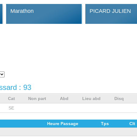
Marathon
PICARD JULIEN
ssard :
93
Cat
Non part
Abd
Lieu abd
Disq
SE
Heure Passage
Tps
Clt