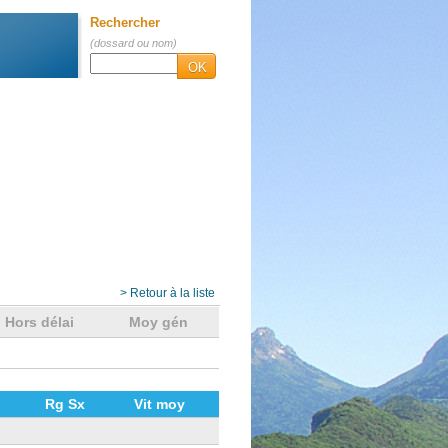
Rechercher
(dossard ou nom)
OK
> Retour à la liste
Hors délai
Moy gén
Rg Sx
Vit moy