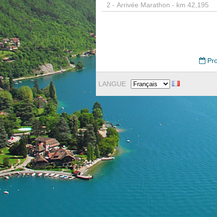
2 -
Arrivée Marathon - km 42,195
Pro
LANGUE