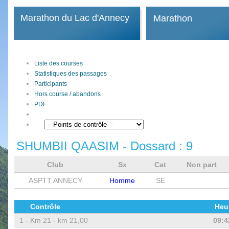
Marathon du Lac d'Annecy
Marathon
Liste des courses
Statistiques des passages
Participants
Hors course / abandons
PDF
SHUMBII QAASIM
- Dossard :
9
Club
Sx
Cat
Non part
ASPTT ANNECY
Homme
SE
Contrôle
Heu
1 -
Km 21 - km 21,00
09:4