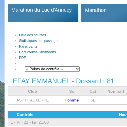
Marathon du Lac d'Annecy
Marathon
Liste des courses
Statistiques des passages
Participants
Hors course / abandons
PDF
LEFAY EMMANUEL
- Dossard :
81
Club
Sx
Cat
Non part
ASPTT AUXERRE
Homme
SE
Contrôle
Heu
1 -
Km 21 - km 21,00