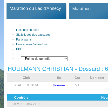
Marathon du Lac d'Annecy
Marathon
Liste des courses
Statistiques des passages
Participants
Hors course / abandons
PDF
HOULMANN CHRISTIAN
- Dossard :
6
Club
Sx
Cat
Non part
STADE GENEVE
Homme
V1
Contrôle
Heu
1 -
Km 21 - km 21,00