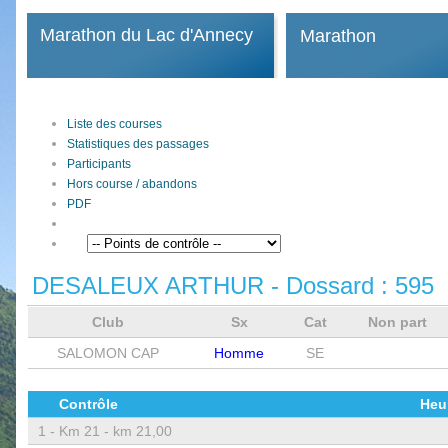
Marathon du Lac d'Annecy
Marathon
Liste des courses
Statistiques des passages
Participants
Hors course / abandons
PDF
DESALEUX ARTHUR
- Dossard :
595
Club
Sx
Cat
Non part
SALOMON CAP
Homme
SE
Contrôle
Heu
1 -
Km 21 - km 21,00