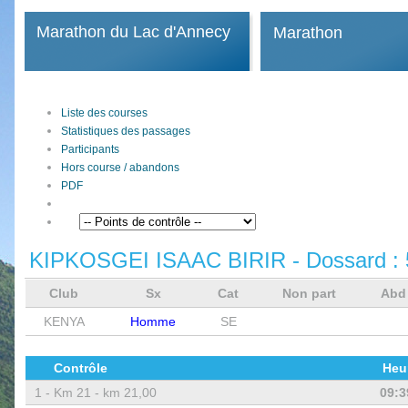
Marathon du Lac d'Annecy
Marathon
Liste des courses
Statistiques des passages
Participants
Hors course / abandons
PDF
KIPKOSGEI ISAAC BIRIR
- Dossard :
Club
Sx
Cat
Non part
Ab
KENYA
Homme
SE
Contrôle
Heu
1 -
Km 21 - km 21,00
09:3