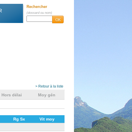
Rechercher
R
(dossard ou nom)
OK
> Retour à la liste
Hors délai
Moy gén
Rg Sx
Vit moy