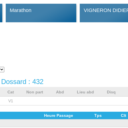
Marathon
VIGNERON DIDIE
 Dossard :
432
Cat
Non part
Abd
Lieu abd
Disq
V1
Heure Passage
Tps
Clt