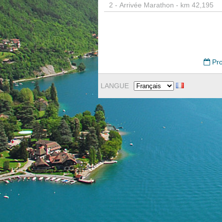
2 -
Arrivée Marathon - km 42,195
Pro
LANGUE