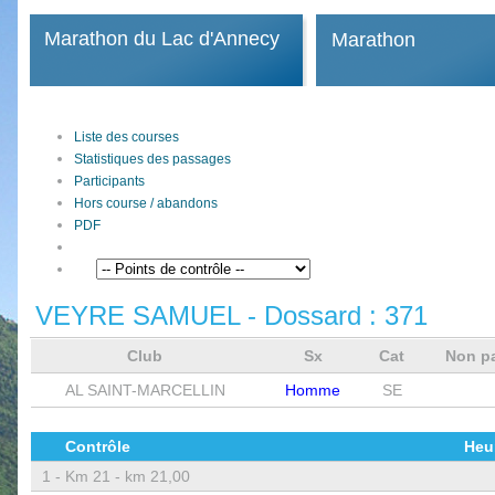
Marathon du Lac d'Annecy
Marathon
Liste des courses
Statistiques des passages
Participants
Hors course / abandons
PDF
VEYRE SAMUEL
- Dossard :
371
Club
Sx
Cat
Non p
AL SAINT-MARCELLIN
Homme
SE
Contrôle
Heu
1 -
Km 21 - km 21,00