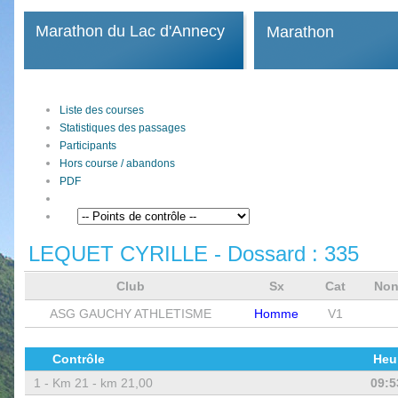
Marathon du Lac d'Annecy
Marathon
Liste des courses
Statistiques des passages
Participants
Hors course / abandons
PDF
LEQUET CYRILLE
- Dossard :
335
Club
Sx
Cat
Non
ASG GAUCHY ATHLETISME
Homme
V1
Contrôle
Heu
1 -
Km 21 - km 21,00
09:5