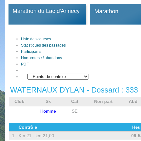
Marathon du Lac d'Annecy
Marathon
Liste des courses
Statistiques des passages
Participants
Hors course / abandons
PDF
WATERNAUX DYLAN
- Dossard :
333
Club
Sx
Cat
Non part
Abd
Homme
SE
Contrôle
Heu
1 -
Km 21 - km 21,00
09:5