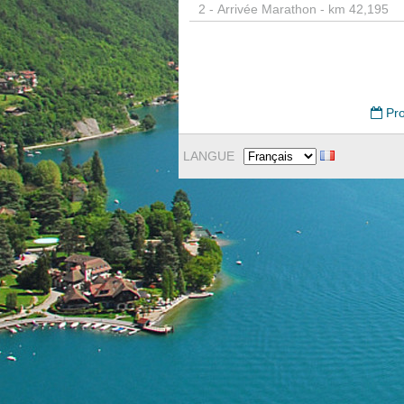
2 -
Arrivée Marathon - km 42,195
Pro
LANGUE