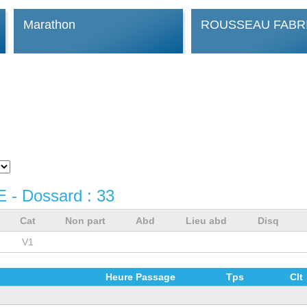
Marathon
ROUSSEAU FABR
E
- Dossard :
33
Cat
Non part
Abd
Lieu abd
Disq
V1
Heure Passage
Tps
Clt