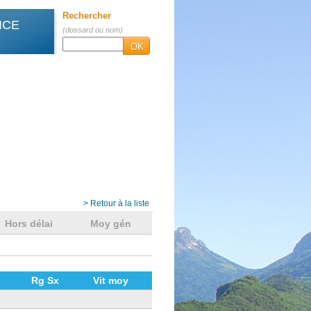
Rechercher
ICE
(dossard ou nom)
OK
> Retour à la liste
Hors délai
Moy gén
Rg Sx
Vit moy