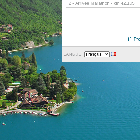
2 -
Arrivée Marathon - km 42,195
Pro
LANGUE