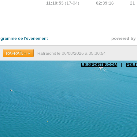
11:10:53
(17-04)
02:39:16
21
gramme de l'évènement
powered by
Rafraîchit le 06/08/2026 à 05:30:54
RAFRAÎCHIR
LE-SPORTIF.COM
|
POLI