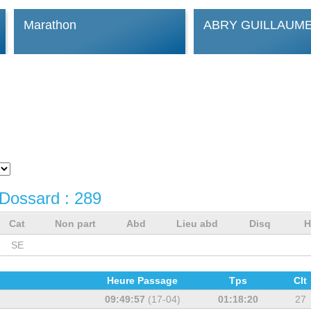
Marathon
ABRY GUILLAUM
Dossard :
289
Cat
Non part
Abd
Lieu abd
Disq
H
SE
Heure Passage
Tps
Clt
09:49:57
(17-04)
01:18:20
27