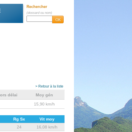
Rechercher
E
(dossard ou nom)
OK
> Retour à la liste
ors délai
Moy gén
15,90 km/h
Rg Sx
Vit moy
24
16,08 km/h