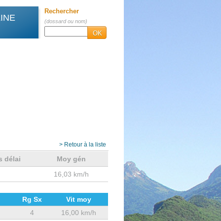
Rechercher
INE
(dossard ou nom)
OK
> Retour à la liste
s délai
Moy gén
16,03 km/h
Rg Sx
Vit moy
4
16,00 km/h