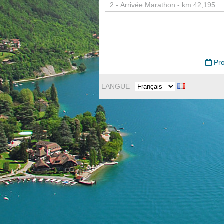
2 -
Arrivée Marathon - km 42,195
Pro
LANGUE