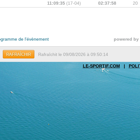
11:09:35
(17-04)
02:37:58
20
gramme de l'évènement
powered by
Rafraîchit le 09/08/2026 à 09:50:14
RAFRAÎCHIR
LE-SPORTIF.COM
|
POLI