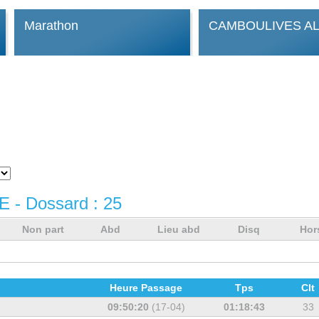
Marathon
CAMBOULIVES AL
E
- Dossard :
25
Non part
Abd
Lieu abd
Disq
Hor
Heure Passage
Tps
Clt
09:50:20
(17-04)
01:18:43
33