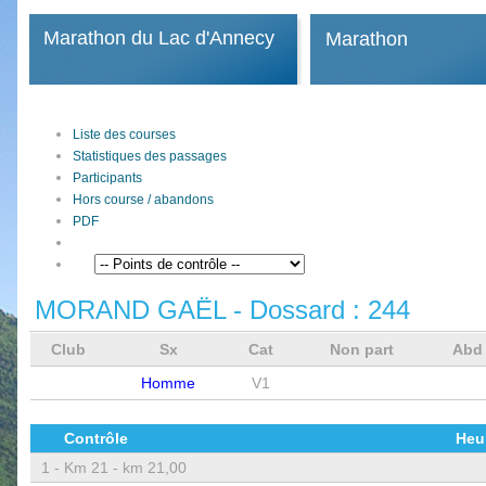
Marathon du Lac d'Annecy
Marathon
Liste des courses
Statistiques des passages
Participants
Hors course / abandons
PDF
MORAND GAËL
- Dossard :
244
Club
Sx
Cat
Non part
Ab
Homme
V1
Contrôle
Heu
1 -
Km 21 - km 21,00