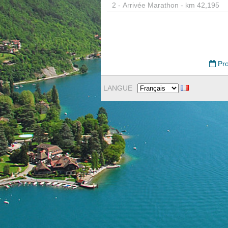
2 -
Arrivée Marathon - km 42,195
Pro
LANGUE