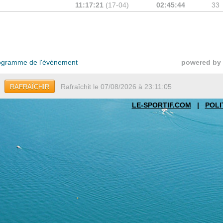
11:17:21
(17-04)
02:45:44
33
gramme de l'évènement
powered by
Rafraîchit le 07/08/2026 à 23:11:05
RAFRAÎCHIR
LE-SPORTIF.COM
|
POLI