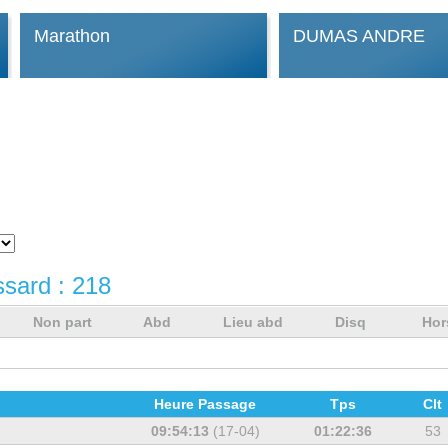
Marathon
DUMAS ANDRE
ssard :
218
Non part
Abd
Lieu abd
Disq
Hor
Heure Passage
Tps
Clt
09:54:13
(17-04)
01:22:36
53