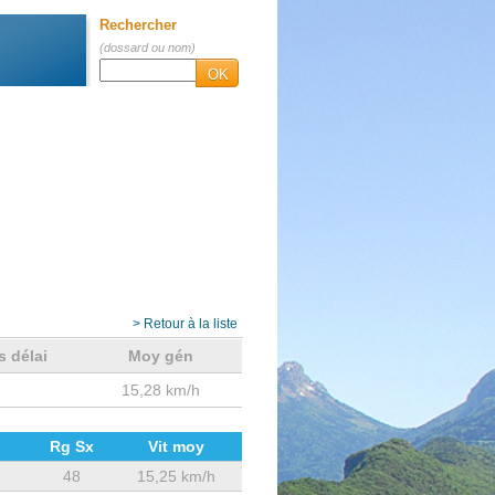
Rechercher
(dossard ou nom)
OK
> Retour à la liste
s délai
Moy gén
15,28 km/h
Rg Sx
Vit moy
48
15,25 km/h