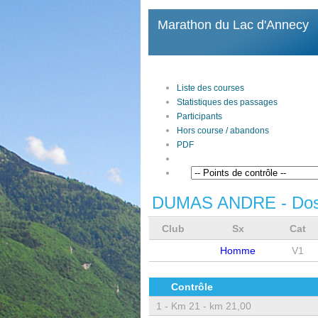
Marathon du Lac d'Annecy
Liste des courses
Statistiques des passages
Participants
Hors course / abandons
PDF
DUMAS ANDRE
- Do
Club
Sx
Cat
Homme
V1
Contrôle
1 -
Km 21 - km 21,00