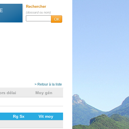
Rechercher
E
(dossard ou nom)
OK
> Retour à la liste
ors délai
Moy gén
Rg Sx
Vit moy