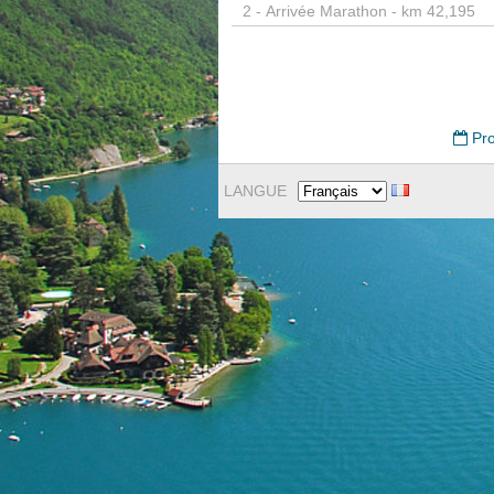
2 -
Arrivée Marathon - km 42,195
Pro
LANGUE