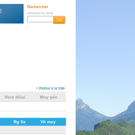
Rechercher
E
(dossard ou nom)
OK
> Retour à la liste
Hors délai
Moy gén
Rg Sx
Vit moy