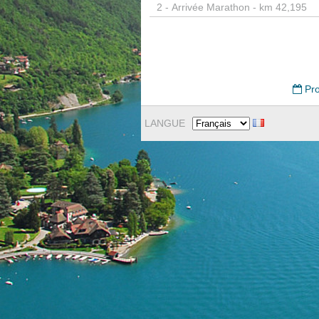
2 -
Arrivée Marathon - km 42,195
Pro
LANGUE