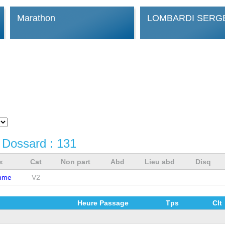
Marathon
LOMBARDI SERG
 Dossard :
131
x
Cat
Non part
Abd
Lieu abd
Disq
mme
V2
Heure Passage
Tps
Clt