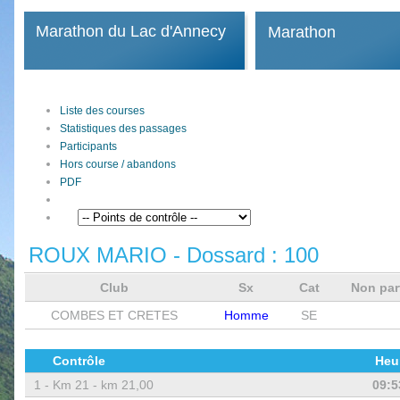
Marathon du Lac d'Annecy
Marathon
Liste des courses
Statistiques des passages
Participants
Hors course / abandons
PDF
ROUX MARIO
- Dossard :
100
Club
Sx
Cat
Non pa
COMBES ET CRETES
Homme
SE
Contrôle
Heu
1 -
Km 21 - km 21,00
09:5