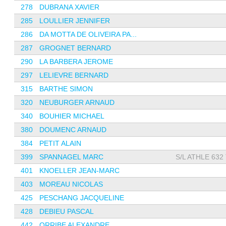
278
DUBRANA XAVIER
285
LOULLIER JENNIFER
286
DA MOTTA DE OLIVEIRA PA...
287
GROGNET BERNARD
290
LA BARBERA JEROME
297
LELIEVRE BERNARD
315
BARTHE SIMON
320
NEUBURGER ARNAUD
340
BOUHIER MICHAEL
380
DOUMENC ARNAUD
384
PETIT ALAIN
399
SPANNAGEL MARC
S/L ATHLE 632 T
401
KNOELLER JEAN-MARC
403
MOREAU NICOLAS
425
PESCHANG JACQUELINE
428
DEBIEU PASCAL
442
ORRIBE ALEXANDRE