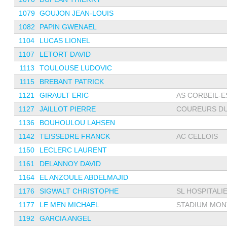
1079
GOUJON JEAN-LOUIS
1082
PAPIN GWENAEL
1104
LUCAS LIONEL
1107
LETORT DAVID
1113
TOULOUSE LUDOVIC
1115
BREBANT PATRICK
1121
GIRAULT ERIC
AS CORBEIL-ES
1127
JAILLOT PIERRE
COUREURS DU
1136
BOUHOULOU LAHSEN
1142
TEISSEDRE FRANCK
AC CELLOIS
1150
LECLERC LAURENT
1161
DELANNOY DAVID
1164
EL ANZOULE ABDELMAJID
1176
SIGWALT CHRISTOPHE
SL HOSPITALIE
1177
LE MEN MICHAEL
STADIUM MONT
1192
GARCIA ANGEL