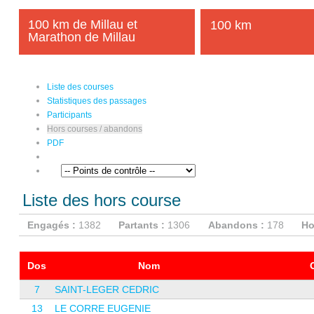
100 km de Millau et
100 km
Marathon de Millau
Liste des courses
Statistiques des passages
Participants
Hors courses / abandons
PDF
Liste des hors course
Engagés :
1382
Partants :
1306
Abandons :
178
Ho
Dos
Nom
7
SAINT-LEGER CEDRIC
13
LE CORRE EUGENIE