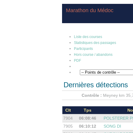
Marathon du Médoc
Liste des courses
Statistiques des passages
Participants
Hors course / abandons
PDF
Dernières détections
Contrôle :
Meyney km 35,7
Clt
Tps
N
7904
06:08:46
POLSTERER P
7905
06:10:12
SONG DI