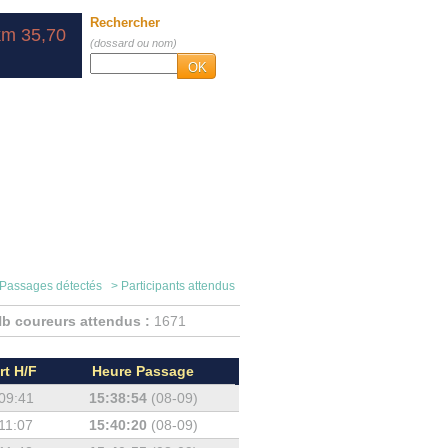
Rechercher
km 35,70
(dossard ou nom)
OK
 Passages détectés
> Participants attendus
b coureurs attendus :
1671
rt H/F
Heure Passage
09:41
15:38:54
(08-09)
11:07
15:40:20
(08-09)