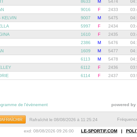
RT
8633
M
5474
04:
AN
9016
F
2433
03:
 KELVIN
9007
M
5475
04:
ELLA
5997
F
2434
03:
GINA
1610
F
2435
03:
2386
M
5476
04:
AN
1609
M
5477
04:
6113
M
5478
04:
ELLEY
6112
F
2436
03:
ORIE
6114
F
2437
03:
gramme de l'évènement
powered by
Fréquenc
Rafraîchit le 08/08/2026 à 11:25:24
RAFRAÎCHIR
exd: 08/08/2026 09:26:00
LE-SPORTIF.COM
|
POLI