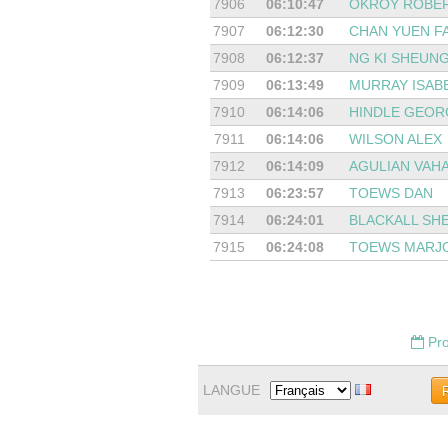
7906
06:10:47
OKROY ROBE
7907
06:12:30
CHAN YUEN F
7908
06:12:37
NG KI SHEUNG
7909
06:13:49
MURRAY ISAB
7910
06:14:06
HINDLE GEOR
7911
06:14:06
WILSON ALEX
7912
06:14:09
AGULIAN VAH
7913
06:23:57
TOEWS DAN
7914
06:24:01
BLACKALL SH
7915
06:24:08
TOEWS MARJ
Pro
LANGUE