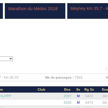
Meyney km 35,7 - 
Marathon du Médoc 2018
>
 - km 35,70
Nb de passages :
7915
N
om
Club
Dos
Sx
Rg Sx
Eca
HLIPPP
2097
M
5472
04:
4220
M
5473
04: