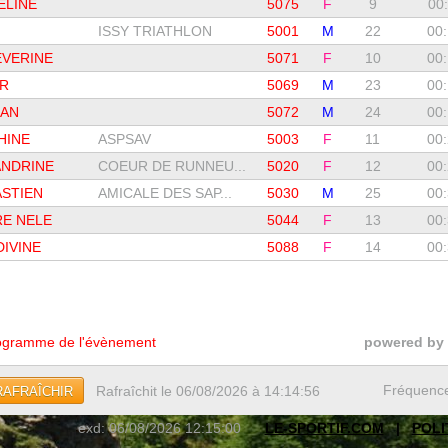
ELINE
5075
F
9
00
ISSY TRIATHLON
5001
M
22
00:
ÉVERINE
5071
F
10
00:
ER
5069
M
23
00:
EAN
5072
M
24
00:
HINE
ASPSAV
5003
F
11
00:
NDRINE
COEUR DE RUNNEU...
5020
F
12
00:
ASTIEN
AMICALE DES SAP...
5030
M
25
00:
E NELE
5044
F
13
00:
IVINE
5088
F
14
00:
gramme de l'évènement
powered by
Fréquenc
Rafraîchit le 06/08/2026 à 14:14:56
RAFRAÎCHIR
exd: 06/08/2026 12:15:00
LE-SPORTIF.COM
|
POLI