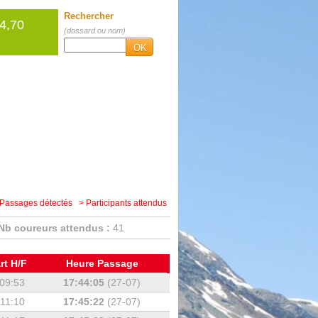
Rechercher
 4,70
(dossard ou nom)
OK
 Passages détectés
> Participants attendus
Nb coureurs attendus :
41
rt H/F
Heure Passage
09:53
17:44:05
(27-07)
:11:10
17:45:22
(27-07)