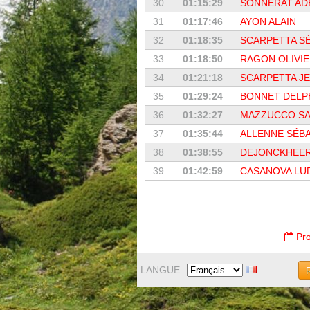
30
01:15:29
SONNERAT AD
31
01:17:46
AYON ALAIN
32
01:18:35
SCARPETTA S
33
01:18:50
RAGON OLIVI
34
01:21:18
SCARPETTA J
35
01:29:24
BONNET DELP
36
01:32:27
MAZZUCCO SA
37
01:35:44
ALLENNE SÉB
38
01:38:55
DEJONCKHEER
39
01:42:59
CASANOVA LUD
Pro
LANGUE