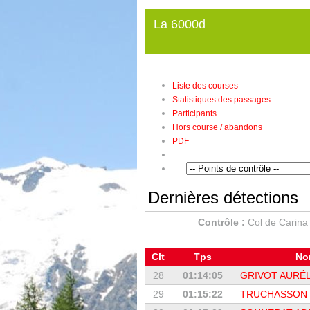
La 6000d
Liste des courses
Statistiques des passages
Participants
Hors course / abandons
PDF
Dernières détections
Contrôle :
Col de Carina
Clt
Tps
N
28
01:14:05
GRIVOT AURÉL
29
01:15:22
TRUCHASSON 