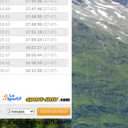
:11:17
17:45:29
(27-07)
14:49
17:47:46
(27-07)
14:23
17:48:35
(27-07)
15:53
17:48:50
(27-07)
18:21
17:51:18
(27-07)
25:12
17:59:24
(27-07)
28:15
18:02:27
(27-07)
32:47
18:05:44
(27-07)
34:43
18:08:55
(27-07)
38:47
18:12:59
(27-07)
e :
ENREGISTRER
TIQUE DE CONFIDENTIALITE (RGPD)