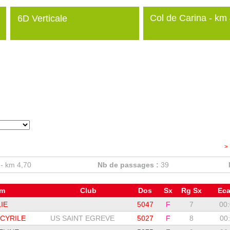
Col de Carina - km
6D Verticale
>
 - km 4,70
Nb de passages :
39
om
Club
Dos
Sx
Rg Sx
Eca
IE
5047
F
7
00:
CYRILE
US SAINT EGREVE
5027
F
8
00