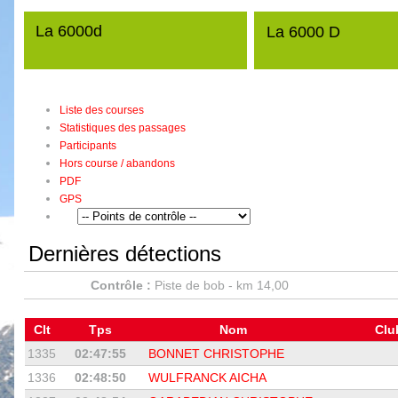
La 6000d
La 6000 D
Liste des courses
Statistiques des passages
Participants
Hors course / abandons
PDF
GPS
Dernières détections
Contrôle :
Piste de bob - km 14,00
Clt
Tps
Nom
Cl
1335
02:47:55
BONNET CHRISTOPHE
1336
02:48:50
WULFRANCK AICHA