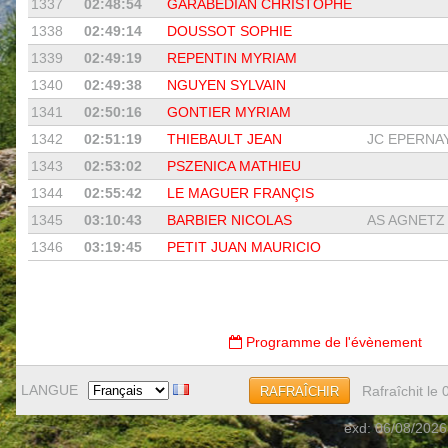
1337
02:48:54
GARABEDIAN CHRISTOPHE
1338
02:49:14
DOUSSOT SOPHIE
1339
02:49:19
REPENTIN MYRIAM
1340
02:49:38
NGUYEN SYLVAIN
1341
02:50:16
GONTIER MYRIAM
1342
02:51:19
THIEBAULT JEAN
JC EPERNAY
1343
02:53:02
PSZENICA MATHIEU
1344
02:55:42
LE MAGUER FRANÇIS
1345
03:10:43
BARBIER NICOLAS
AS AGNETZ 
1346
03:19:45
PETIT JUAN MAURICIO
Programme de l'évènement
LANGUE
Rafraîchit le
RAFRAÎCHIR
exd: 06/08/2026