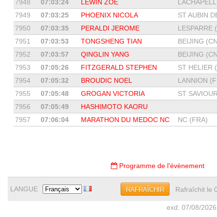
7948
07:03:24
LEWIN ZOE
LACHAPELLE
7949
07:03:25
PHOENIX NICOLA
ST AUBIN DE
7950
07:03:35
PERALDI JEROME
LESPARRE (
7951
07:03:53
TONGSHENG TIAN
BEIJING (CN
7952
07:03:57
QINGLIN YANG
BEIJING (CN
7953
07:05:26
FITZGERALD STEPHEN
ST HELIER (
7954
07:05:32
BROUDIC NOEL
LANNION (F
7955
07:05:48
GROGAN VICTORIA
ST SAVIOUR 
7956
07:05:49
HASHIMOTO KAORU
7957
07:06:04
MARATHON DU MEDOC NC
NC (FRA)
Programme de l'évènement
LANGUE
Rafraîchit le
RAFRAÎCHIR
exd: 07/08/2026