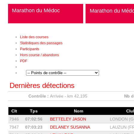
Marathon du Médoc
Marathon du Méd
Liste des courses
Statistiques des passages
Participants
Hors course / abandons
PDF
Dernières détections
Contrôle :
Arrivée - km 42,195
Nb d
Clt
Tps
Nom
Cl
7946
07:02:56
BETTELEY JASON
LONDON (G
7947
07:03:23
DELANEY SUSANNA
LAUZUN (F