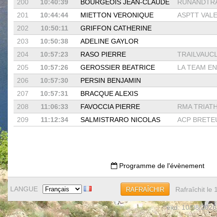
200
10:40:39
BOURGEOIS JEAN-CLAUDE
RUNANDTRAI
201
10:44:44
MIETTON VERONIQUE
ASPTT VAL
202
10:50:11
GRIFFON CATHERINE
203
10:50:38
ADELINE GAYLOR
204
10:57:23
RASO PIERRE
TRAILVAUC
205
10:57:26
GEROSSIER BEATRICE
LA TEAM EN 
206
10:57:30
PERSIN BENJAMIN
207
10:57:31
BRACQUE ALEXIS
208
11:06:33
FAVOCCIA PIERRE
RMA TRIAT
209
11:12:34
SALMISTRARO NICOLAS
ACP BRETEU
Programme de l'évènement
LANGUE
Rafraîchit le
RAFRAÎCHIR
exd: 10/08/2026