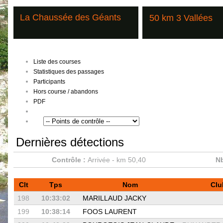
La Chaussée des Géants
50 km 3 Vallées
Liste des courses
Statistiques des passages
Participants
Hors course / abandons
PDF
Dernières détections
Contrôle :
Arrivée - km 50,40
Nb
Clt
Tps
Nom
Cl
198
10:33:02
MARILLAUD JACKY
199
10:38:14
FOOS LAURENT