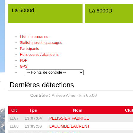
La 6000d
La 6000D
Liste des courses
Statistiques des passages
Participants
Hors course / abandons
PDF
GPS
Dernières détections
Contrôle :
Arrivée Aime - km 65,00
Clt
Tps
Nom
Clu
1167
13:07:04
PELISSIER FABRICE
1168
13:09:56
LACOMBE LAURENT