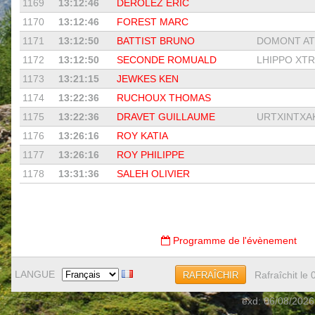
1169
13:12:46
DEROLEZ ERIC
1170
13:12:46
FOREST MARC
1171
13:12:50
BATTIST BRUNO
DOMONT ATH
1172
13:12:50
SECONDE ROMUALD
LHIPPO XTR
1173
13:21:15
JEWKES KEN
1174
13:22:36
RUCHOUX THOMAS
1175
13:22:36
DRAVET GUILLAUME
URTXINTXA
1176
13:26:16
ROY KATIA
1177
13:26:16
ROY PHILIPPE
1178
13:31:36
SALEH OLIVIER
Programme de l'évènement
LANGUE
Rafraîchit le
RAFRAÎCHIR
exd: 06/08/2026