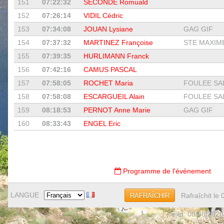
151
07:22:32
SECONDE Romuald
152
07:26:14
VIDIL Cédric
153
07:34:08
JOUAN Lysiane
GAG GIF
154
07:37:32
MARTINEZ Françoise
STE MAXIME
155
07:39:35
HURLIMANN Franck
156
07:42:16
CAMUS PASCAL
157
07:58:05
ROCHET Maria
FOULEE SAL
158
07:58:08
ESCARGUEIL Alain
FOULEE SAL
159
08:18:53
PERNOT Anne Marie
GAG GIF
160
08:33:43
ENGEL Eric
Programme de l'évènement
LANGUE
Rafraîchit le
RAFRAÎCHIR
exd: 08/08/2026