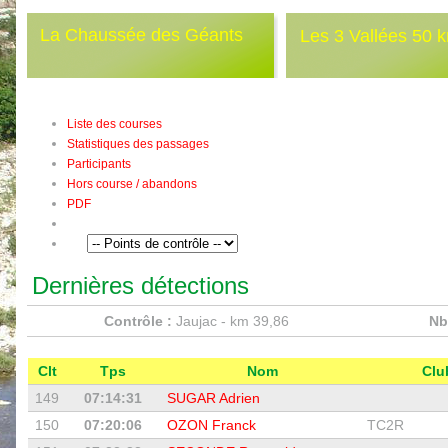
La Chaussée des Géants
Les 3 Vallées 50 
Liste des courses
Statistiques des passages
Participants
Hors course / abandons
PDF
Dernières détections
Contrôle :
Jaujac - km 39,86
Nb
Clt
Tps
Nom
Cl
149
07:14:31
SUGAR Adrien
150
07:20:06
OZON Franck
TC2R