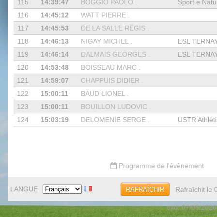
115
14:39:47
BOGGIO PAOLO .
Sport e Natur
116
14:45:12
WATT PIERRE .
117
14:45:53
DE LA SALLE REGIS .
118
14:46:13
NIGAY MICHEL .
ESL TERNA
119
14:46:14
DALMAIS GEORGES .
ESL TERNA
120
14:53:48
BOISSEAU MARC .
121
14:59:07
CHAPPUIS DIDIER .
122
15:00:11
BAUD LIONEL .
123
15:00:11
BOUILLON LUDOVIC .
124
15:03:19
DELOMENIE SERGE .
USTR Athlet
Programme de l'évènement
LANGUE
Rafraîchit le
RAFRAÎCHIR
exd: 07/08/2026