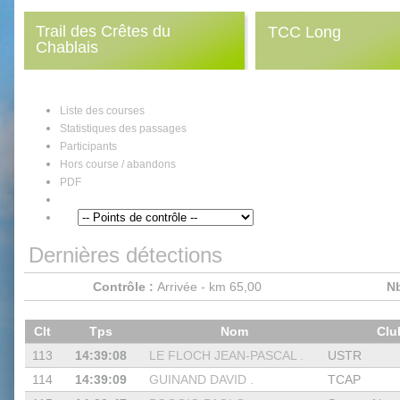
Trail des Crêtes du
TCC Long
Chablais
Liste des courses
Statistiques des passages
Participants
Hors course / abandons
PDF
Dernières détections
Contrôle :
Arrivée - km 65,00
Nb
Clt
Tps
Nom
Cl
113
14:39:08
LE FLOCH JEAN-PASCAL .
USTR
114
14:39:09
GUINAND DAVID .
TCAP