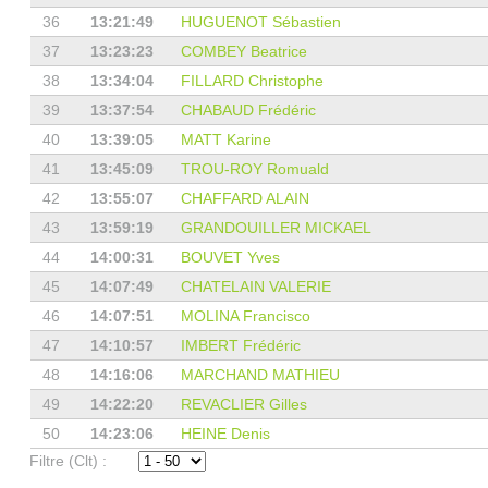
36
13:21:49
HUGUENOT Sébastien
37
13:23:23
COMBEY Beatrice
38
13:34:04
FILLARD Christophe
39
13:37:54
CHABAUD Frédéric
40
13:39:05
MATT Karine
41
13:45:09
TROU-ROY Romuald
42
13:55:07
CHAFFARD ALAIN
43
13:59:19
GRANDOUILLER MICKAEL
44
14:00:31
BOUVET Yves
45
14:07:49
CHATELAIN VALERIE
46
14:07:51
MOLINA Francisco
47
14:10:57
IMBERT Frédéric
48
14:16:06
MARCHAND MATHIEU
49
14:22:20
REVACLIER Gilles
50
14:23:06
HEINE Denis
Filtre (Clt) :