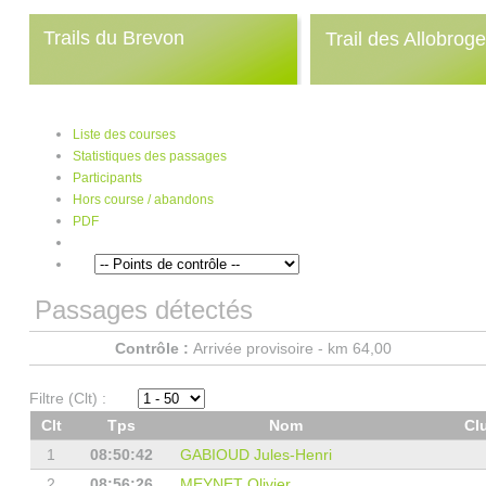
Trails du Brevon
Trail des Allobrog
Liste des courses
Statistiques des passages
Participants
Hors course / abandons
PDF
Passages détectés
Contrôle :
Arrivée provisoire - km 64,00
Filtre (Clt) :
Clt
Tps
Nom
Cl
1
08:50:42
GABIOUD Jules-Henri
2
08:56:26
MEYNET Olivier