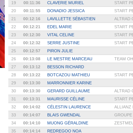
19
00:11:36
CLAVERIE MURIEL
START P
20
00:11:55
DONADIO JESSICA
START P
21
00:12:16
LAVILLETTE SÉBASTIEN
ALTRAD 
22
00:12:21
EDEL MARIE
START P
23
00:12:30
VITAL CELINE
START P
24
00:12:32
SERRE JUSTINE
START P
25
00:12:57
PIRON JULIE
26
00:13:08
LE MESTRE MARCEAU
TEAM O
27
00:13:12
BESSON RICHARD
28
00:13:22
BOTCAZOU MATHIEU
START P
29
00:13:30
MARRONNIER KARINE
30
00:13:30
GERARD GUILLAUME
ALTRAD 
31
00:13:31
MAURISSE CÉLINE
START P
32
00:14:02
CÉLESTIN LAURENCE
ALLIANZ
33
00:14:07
BLAIS GWENDAL
GROUPE S
34
00:14:10
MUONG GÉRALDINE
ZESTME
35
00:14:14
REDREGOO NOA