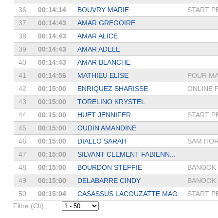
36
00:14:14
BOUVRY MARIE
START P
37
00:14:43
AMAR GREGOIRE
38
00:14:43
AMAR ALICE
39
00:14:43
AMAR ADELE
40
00:14:43
AMAR BLANCHE
41
00:14:56
MATHIEU ELISE
POUR M
42
00:15:00
ENRIQUEZ SHARISSE
ONLINE PH
43
00:15:00
TORELINO KRYSTEL
44
00:15:00
HUET JENNIFER
START P
45
00:15:00
OUDIN AMANDINE
46
00:15:00
DIALLO SARAH
SAM HORI
47
00:15:00
SILVANT CLEMENT FABIENN...
48
00:15:00
BOURDON STEFFIE
BANOOK
49
00:15:00
DELABARRE CINDY
BANOOK
50
00:15:04
CASASSUS LACOUZATTE MAG...
START P
Filtre (Clt) :