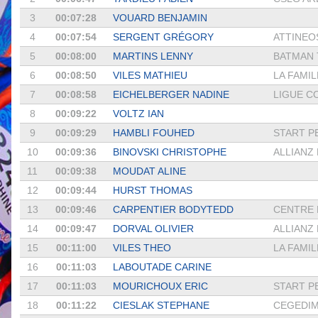
3
00:07:28
VOUARD BENJAMIN
4
00:07:54
SERGENT GRÉGORY
ATTINEOS
5
00:08:00
MARTINS LENNY
BATMAN
6
00:08:50
VILES MATHIEU
LA FAMIL
7
00:08:58
EICHELBERGER NADINE
LIGUE CO
8
00:09:22
VOLTZ IAN
9
00:09:29
HAMBLI FOUHED
START P
10
00:09:36
BINOVSKI CHRISTOPHE
ALLIANZ
11
00:09:38
MOUDAT ALINE
12
00:09:44
HURST THOMAS
13
00:09:46
CARPENTIER BODYTEDD
CENTRE 
14
00:09:47
DORVAL OLIVIER
ALLIANZ
15
00:11:00
VILES THEO
LA FAMIL
16
00:11:03
LABOUTADE CARINE
17
00:11:03
MOURICHOUX ERIC
START P
18
00:11:22
CIESLAK STEPHANE
CEGEDIM