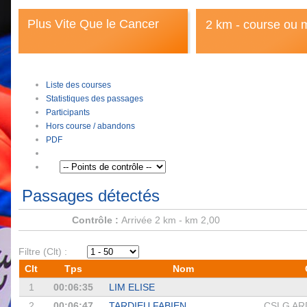
Plus Vite Que le Cancer
2 km - course ou 
Liste des courses
Statistiques des passages
Participants
Hors course / abandons
PDF
Passages détectés
Contrôle :
Arrivée 2 km - km 2,00
Filtre (Clt) :
Clt
Tps
Nom
1
00:06:35
LIM ELISE
2
00:06:47
TARDIEU FABIEN
CSLG AR