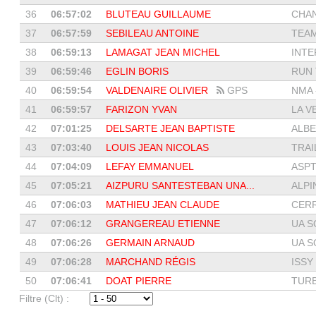
36
06:57:02
BLUTEAU GUILLAUME
CHAN
37
06:57:59
SEBILEAU ANTOINE
TEAM
38
06:59:13
LAMAGAT JEAN MICHEL
INTE
39
06:59:46
EGLIN BORIS
RUN 
40
06:59:54
VALDENAIRE OLIVIER
GPS
NMA -
41
06:59:57
FARIZON YVAN
LA V
42
07:01:25
DELSARTE JEAN BAPTISTE
ALBE
43
07:03:40
LOUIS JEAN NICOLAS
TRAI
44
07:04:09
LEFAY EMMANUEL
ASPT
45
07:05:21
AIZPURU SANTESTEBAN UNA...
ALPI
46
07:06:03
MATHIEU JEAN CLAUDE
CER
47
07:06:12
GRANGEREAU ETIENNE
UA S
48
07:06:26
GERMAIN ARNAUD
UA S
49
07:06:28
MARCHAND RÉGIS
ISSY
50
07:06:41
DOAT PIERRE
TUR
Filtre (Clt) :