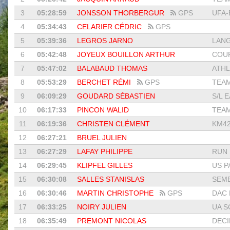
3
05:28:59
JONSSON THORBERGUR
GPS
UFA
4
05:34:43
CELARIER CÉDRIC
GPS
5
05:39:36
LEGROS JARNO
LANG
6
05:42:48
JOYEUX BOUILLON ARTHUR
COUR
7
05:47:02
BALABAUD THOMAS
ATHL
8
05:53:29
BERCHET RÉMI
GPS
TEA
9
06:09:29
GOUDARD SÉBASTIEN
S/L E
10
06:17:33
PINCON WALID
TEAM
11
06:19:36
CHRISTEN CLÉMENT
KM4
12
06:27:21
BRUEL JULIEN
13
06:27:29
LAFAY PHILIPPE
RUN 
14
06:29:45
KLIPFEL GILLES
US P
15
06:30:08
SALLES STANISLAS
SEME
16
06:30:46
MARTIN CHRISTOPHE
GPS
DAC 
17
06:33:25
NOIRY JULIEN
UA S
18
06:35:49
PREMONT NICOLAS
DECI