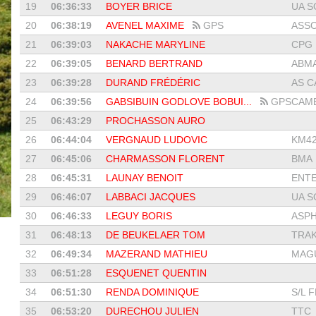
19
06:36:33
BOYER BRICE
UA S
20
06:38:19
AVENEL MAXIME
GPS
ASSO
21
06:39:03
NAKACHE MARYLINE
CPG
22
06:39:05
BENARD BERTRAND
ABM
23
06:39:28
DURAND FRÉDÉRIC
AS C
24
06:39:56
GABSIBUIN GODLOVE BOBUI...
GPS
CAME
25
06:43:29
PROCHASSON AURO
26
06:44:04
VERGNAUD LUDOVIC
KM42
27
06:45:06
CHARMASSON FLORENT
BMA
28
06:45:31
LAUNAY BENOIT
ENTE
29
06:46:07
LABBACI JACQUES
UA S
30
06:46:33
LEGUY BORIS
ASPH
31
06:48:13
DE BEUKELAER TOM
TRAK
32
06:49:34
MAZERAND MATHIEU
MAGU
33
06:51:28
ESQUENET QUENTIN
34
06:51:30
RENDA DOMINIQUE
S/L 
35
06:53:20
DURECHOU JULIEN
TTC