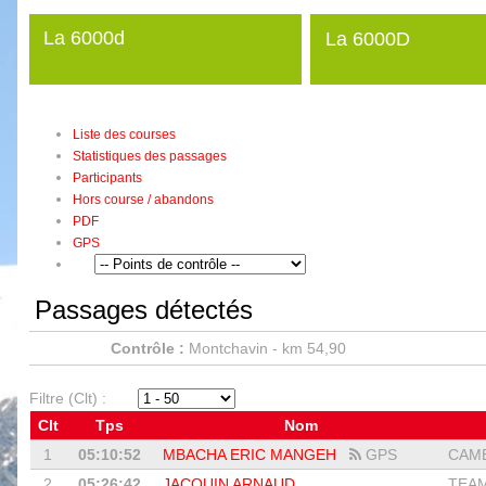
La 6000d
La 6000D
Liste des courses
Statistiques des passages
Participants
Hors course / abandons
PDF
GPS
Passages détectés
Contrôle :
Montchavin - km 54,90
Filtre (Clt) :
Clt
Tps
Nom
1
05:10:52
MBACHA ERIC MANGEH
GPS
CAME
2
05:26:42
JACQUIN ARNAUD
TEAM