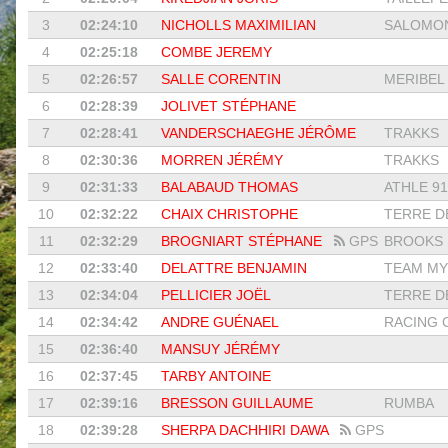
3
02:24:10
NICHOLLS MAXIMILIAN
SALOMON 
4
02:25:18
COMBE JEREMY
5
02:26:57
SALLE CORENTIN
MERIBEL 
6
02:28:39
JOLIVET STÉPHANE
7
02:28:41
VANDERSCHAEGHE JÉRÔME
TRAKKS
8
02:30:36
MORREN JÉRÉMY
TRAKKS
9
02:31:33
BALABAUD THOMAS
ATHLE 91
10
02:32:22
CHAIX CHRISTOPHE
TERRE DE
11
02:32:29
BROGNIART STÉPHANE
GPS
BROOKS
12
02:33:40
DELATTRE BENJAMIN
TEAM MY
13
02:34:04
PELLICIER JOËL
TERRE DE
14
02:34:42
ANDRE GUÉNAEL
RACING C
15
02:36:40
MANSUY JÉRÉMY
16
02:37:45
TARBY ANTOINE
17
02:39:16
BRESSON GUILLAUME
RUMBA
18
02:39:28
SHERPA DACHHIRI DAWA
GPS