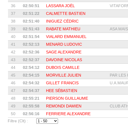
36
02:50:51
LASSARA JOËL
VITAFORM
37
02:51:22
CALMETTE BASTIEN
38
02:51:40
INIGUEZ CÉDRIC
39
02:51:43
RABATE MATHIEU
ASA MAIS
40
02:51:54
VIALARD EMMANUEL
41
02:52:13
MENARD LUDOVIC
42
02:52:36
SAGE ALEXANDRE
43
02:52:37
DAVOINE NICOLAS
44
02:54:12
DUBOIS CAMILLE
45
02:54:15
MORVILLE JULIEN
PAR LES 
46
02:54:32
GILLET FRANCIS
U.A.MAU
47
02:54:37
HEE SÉBASTIEN
48
02:55:21
PIERSON GUILLAUME
49
02:55:58
REMONDI DAMIEN
CLUB ATH
50
02:56:16
FERRIERE ALEXANDRE
Filtre (Clt) :