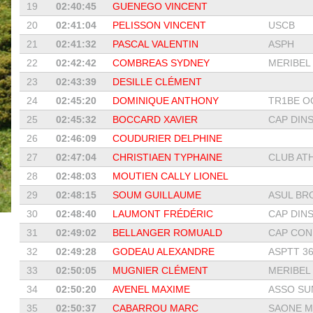
19
02:40:45
GUENEGO VINCENT
20
02:41:04
PELISSON VINCENT
USCB
21
02:41:32
PASCAL VALENTIN
ASPH
22
02:42:42
COMBREAS SYDNEY
MERIBEL 
23
02:43:39
DESILLE CLÉMENT
24
02:45:20
DOMINIQUE ANTHONY
TR1BE O
25
02:45:32
BOCCARD XAVIER
CAP DIN
26
02:46:09
COUDURIER DELPHINE
27
02:47:04
CHRISTIAEN TYPHAINE
CLUB ATH
28
02:48:03
MOUTIEN CALLY LIONEL
29
02:48:15
SOUM GUILLAUME
ASUL BR
30
02:48:40
LAUMONT FRÉDÉRIC
CAP DIN
31
02:49:02
BELLANGER ROMUALD
CAP CON
32
02:49:28
GODEAU ALEXANDRE
ASPTT 36
33
02:50:05
MUGNIER CLÉMENT
MERIBEL 
34
02:50:20
AVENEL MAXIME
ASSO SUN
35
02:50:37
CABARROU MARC
SAONE MO