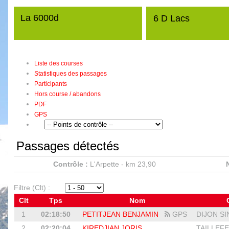
La 6000d
6 D Lacs
Liste des courses
Statistiques des passages
Participants
Hors course / abandons
PDF
GPS
Passages détectés
Contrôle :
L'Arpette - km 23,90
Filtre (Clt) :
Clt
Tps
Nom
1
02:18:50
PETITJEAN BENJAMIN
GPS
DIJON SI
2
02:20:04
KIREDJIAN JORIS
TAILLEFE