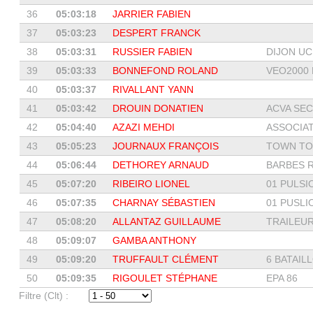
36
05:03:18
JARRIER FABIEN
37
05:03:23
DESPERT FRANCK
38
05:03:31
RUSSIER FABIEN
DIJON UC
39
05:03:33
BONNEFOND ROLAND
VEO2000 L
40
05:03:37
RIVALLANT YANN
41
05:03:42
DROUIN DONATIEN
ACVA SEC
42
05:04:40
AZAZI MEHDI
ASSOCIATI
43
05:05:23
JOURNAUX FRANÇOIS
TOWN TO
44
05:06:44
DETHOREY ARNAUD
BARBES 
45
05:07:20
RIBEIRO LIONEL
01 PULSIO
46
05:07:35
CHARNAY SÉBASTIEN
01 PUSLIO
47
05:08:20
ALLANTAZ GUILLAUME
TRAILEUR
48
05:09:07
GAMBA ANTHONY
49
05:09:20
TRUFFAULT CLÉMENT
6 BATAILL
50
05:09:35
RIGOULET STÉPHANE
EPA 86
Filtre (Clt) :