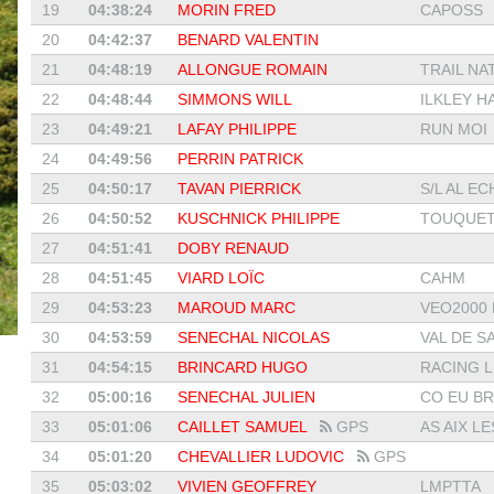
19
04:38:24
MORIN FRED
CAPOSS
20
04:42:37
BENARD VALENTIN
21
04:48:19
ALLONGUE ROMAIN
TRAIL NA
22
04:48:44
SIMMONS WILL
ILKLEY H
23
04:49:21
LAFAY PHILIPPE
RUN MOI
24
04:49:56
PERRIN PATRICK
25
04:50:17
TAVAN PIERRICK
S/L AL EC
26
04:50:52
KUSCHNICK PHILIPPE
TOUQUET 
27
04:51:41
DOBY RENAUD
28
04:51:45
VIARD LOÏC
CAHM
29
04:53:23
MAROUD MARC
VEO2000 L
30
04:53:59
SENECHAL NICOLAS
VAL DE SA
31
04:54:15
BRINCARD HUGO
RACING L
32
05:00:16
SENECHAL JULIEN
CO EU B
33
05:01:06
CAILLET SAMUEL
GPS
AS AIX LES
34
05:01:20
CHEVALLIER LUDOVIC
GPS
35
05:03:02
VIVIEN GEOFFREY
LMPTTA