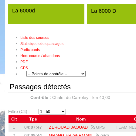
La 6000d
La 6000 D
Liste des courses
Statistiques des passages
Participants
Hors course / abandons
PDF
GPS
Passages détectés
Contrôle :
Chalet du Carroley - km 40,00
Filtre (Clt) :
Clt
Tps
Nom
1
04:07:47
ZEROUAD JAOUAD
GPS
TEAM NEW
2
04:09:44
GRANGIER GERMAIN
GPS