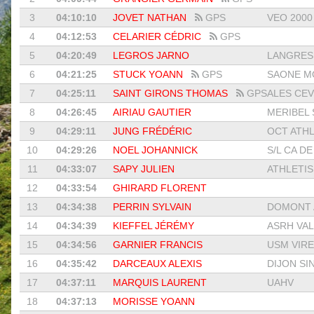
3
04:10:10
JOVET NATHAN
GPS
VEO 2000 
4
04:12:53
CELARIER CÉDRIC
GPS
5
04:20:49
LEGROS JARNO
LANGRES 
6
04:21:25
STUCK YOANN
GPS
SAONE MO
7
04:25:11
SAINT GIRONS THOMAS
GPS
ALES CEV
8
04:26:45
AIRIAU GAUTIER
MERIBEL 
9
04:29:11
JUNG FRÉDÉRIC
OCT ATHL
10
04:29:26
NOEL JOHANNICK
S/L CA DE 
11
04:33:07
SAPY JULIEN
ATHLETIS
12
04:33:54
GHIRARD FLORENT
13
04:34:38
PERRIN SYLVAIN
DOMONT A
14
04:34:39
KIEFFEL JÉRÉMY
ASRH VAL
15
04:34:56
GARNIER FRANCIS
USM VIRE
16
04:35:42
DARCEAUX ALEXIS
DIJON SI
17
04:37:11
MARQUIS LAURENT
UAHV
18
04:37:13
MORISSE YOANN