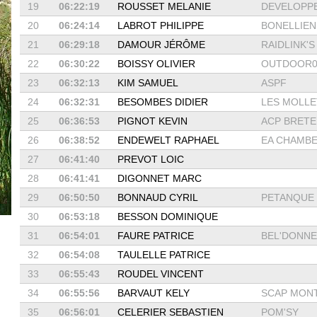
19
06:22:19
ROUSSET MELANIE
DEVELOPPE
20
06:24:14
LABROT PHILIPPE
BONELLIEN
21
06:29:18
DAMOUR JÉRÔME
RAIDLINK'S
22
06:30:22
BOISSY OLIVIER
OUTDOOR0
23
06:32:13
KIM SAMUEL
ASPF
24
06:32:31
BESOMBES DIDIER
LES MOLLET
25
06:36:53
PIGNOT KEVIN
ACP BRETE
26
06:38:52
ENDEWELT RAPHAEL
EA CHAMB
27
06:41:40
PREVOT LOIC
28
06:41:41
DIGONNET MARC
29
06:50:50
BONNAUD CYRIL
PETANQUE D
30
06:53:18
BESSON DOMINIQUE
31
06:54:01
FAURE PATRICE
BEL'DONNE 
32
06:54:08
TAULELLE PATRICE
33
06:55:43
ROUDEL VINCENT
34
06:55:56
BARVAUT KELY
SCAP MON
35
06:56:01
CELERIER SEBASTIEN
POM'SY