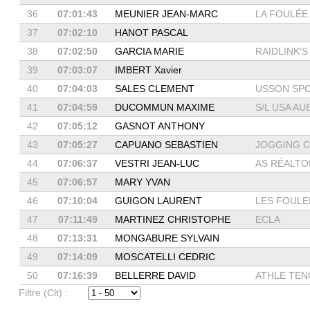
36
07:01:43
MEUNIER JEAN-MARC
LA FOULÉE 
37
07:02:10
HANOT PASCAL
38
07:02:50
GARCIA MARIE
RAIDLINK'S
39
07:03:07
IMBERT Xavier
40
07:04:03
SALES CLEMENT
USSON SPOR
41
07:04:59
DUCOMMUN MAXIME
S/L USA AUB
42
07:05:12
GASNOT ANTHONY
43
07:05:27
CAPUANO SEBASTIEN
JOGGING CL
44
07:06:37
VESTRI JEAN-LUC
AS RÉALTO
45
07:06:57
MARY YVAN
46
07:10:04
GUIGON LAURENT
LES FOULEE
47
07:11:49
MARTINEZ CHRISTOPHE
ECLA
48
07:13:31
MONGABURE SYLVAIN
49
07:14:09
MOSCATELLI CEDRIC
50
07:16:39
BELLERRE DAVID
ATHLE TEN
Filtre (Clt) :