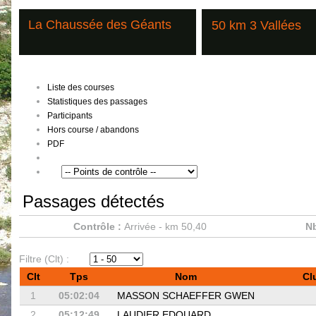
La Chaussée des Géants
50 km 3 Vallées
Liste des courses
Statistiques des passages
Participants
Hors course / abandons
PDF
Passages détectés
Contrôle :
Arrivée - km 50,40
Nb
Filtre (Clt) :
Clt
Tps
Nom
Cl
1
05:02:04
MASSON SCHAEFFER GWEN
2
05:12:49
LAUDIER EDOUARD