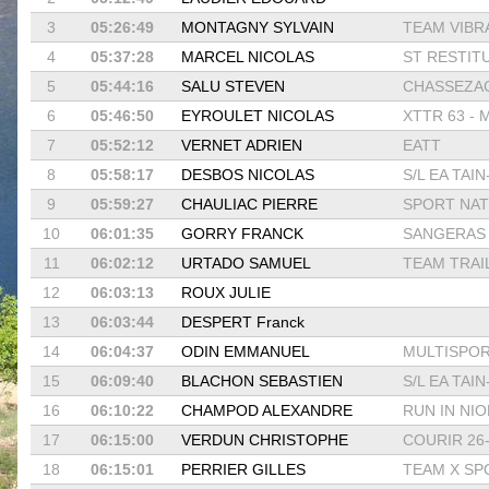
3
05:26:49
MONTAGNY SYLVAIN
TEAM VIBR
4
05:37:28
MARCEL NICOLAS
ST RESTIT
5
05:44:16
SALU STEVEN
CHASSEZAC
6
05:46:50
EYROULET NICOLAS
XTTR 63 - M
7
05:52:12
VERNET ADRIEN
EATT
8
05:58:17
DESBOS NICOLAS
S/L EA TAIN
9
05:59:27
CHAULIAC PIERRE
SPORT NATU
10
06:01:35
GORRY FRANCK
SANGERAS
11
06:02:12
URTADO SAMUEL
TEAM TRAIL 
12
06:03:13
ROUX JULIE
13
06:03:44
DESPERT Franck
14
06:04:37
ODIN EMMANUEL
MULTISPORT
15
06:09:40
BLACHON SEBASTIEN
S/L EA TAIN
16
06:10:22
CHAMPOD ALEXANDRE
RUN IN NI
17
06:15:00
VERDUN CHRISTOPHE
COURIR 26
18
06:15:01
PERRIER GILLES
TEAM X SPO