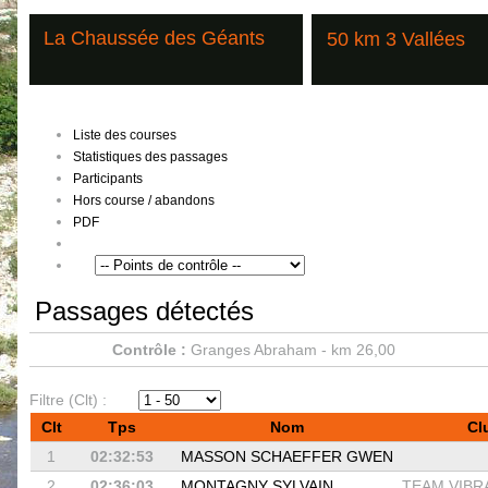
La Chaussée des Géants
50 km 3 Vallées
Liste des courses
Statistiques des passages
Participants
Hors course / abandons
PDF
Passages détectés
Contrôle :
Granges Abraham - km 26,00
Filtre (Clt) :
Clt
Tps
Nom
Cl
1
02:32:53
MASSON SCHAEFFER GWEN
2
02:36:03
MONTAGNY SYLVAIN
TEAM VIBR