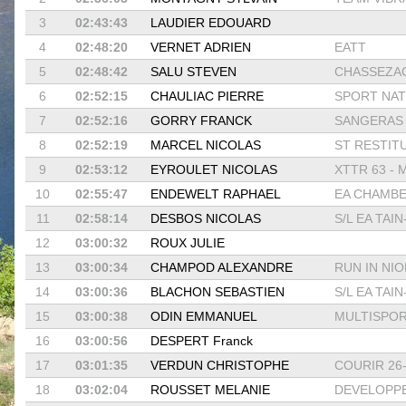
3
02:43:43
LAUDIER EDOUARD
4
02:48:20
VERNET ADRIEN
EATT
5
02:48:42
SALU STEVEN
CHASSEZAC
6
02:52:15
CHAULIAC PIERRE
SPORT NATU
7
02:52:16
GORRY FRANCK
SANGERAS
8
02:52:19
MARCEL NICOLAS
ST RESTIT
9
02:53:12
EYROULET NICOLAS
XTTR 63 - M
10
02:55:47
ENDEWELT RAPHAEL
EA CHAMB
11
02:58:14
DESBOS NICOLAS
S/L EA TAIN
12
03:00:32
ROUX JULIE
13
03:00:34
CHAMPOD ALEXANDRE
RUN IN NI
14
03:00:36
BLACHON SEBASTIEN
S/L EA TAIN
15
03:00:38
ODIN EMMANUEL
MULTISPORT
16
03:00:56
DESPERT Franck
17
03:01:35
VERDUN CHRISTOPHE
COURIR 26
18
03:02:04
ROUSSET MELANIE
DEVELOPPE