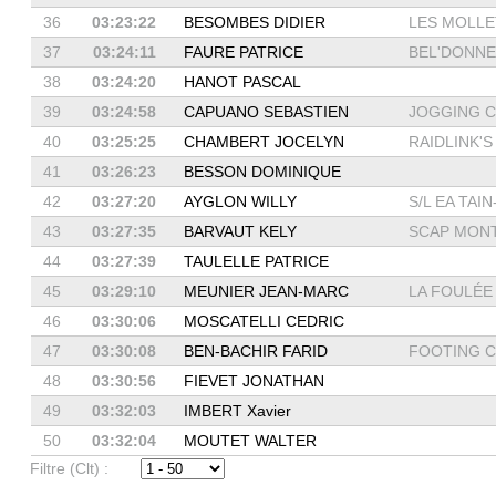
36
03:23:22
BESOMBES DIDIER
LES MOLLET
37
03:24:11
FAURE PATRICE
BEL'DONNE 
38
03:24:20
HANOT PASCAL
39
03:24:58
CAPUANO SEBASTIEN
JOGGING CL
40
03:25:25
CHAMBERT JOCELYN
RAIDLINK'S
41
03:26:23
BESSON DOMINIQUE
42
03:27:20
AYGLON WILLY
S/L EA TAIN
43
03:27:35
BARVAUT KELY
SCAP MON
44
03:27:39
TAULELLE PATRICE
45
03:29:10
MEUNIER JEAN-MARC
LA FOULÉE 
46
03:30:06
MOSCATELLI CEDRIC
47
03:30:08
BEN-BACHIR FARID
FOOTING CL
48
03:30:56
FIEVET JONATHAN
49
03:32:03
IMBERT Xavier
50
03:32:04
MOUTET WALTER
Filtre (Clt) :