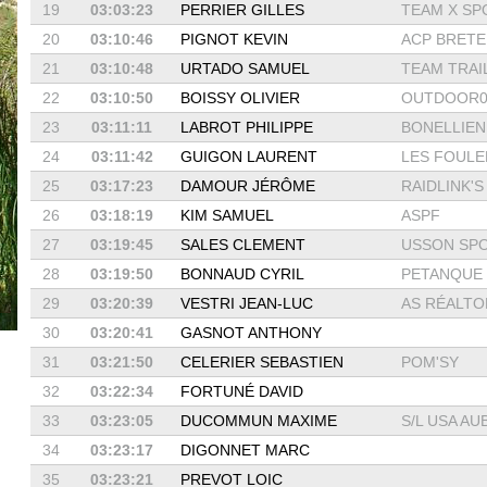
19
03:03:23
PERRIER GILLES
TEAM X SPO
20
03:10:46
PIGNOT KEVIN
ACP BRETE
21
03:10:48
URTADO SAMUEL
TEAM TRAIL 
22
03:10:50
BOISSY OLIVIER
OUTDOOR0
23
03:11:11
LABROT PHILIPPE
BONELLIEN
24
03:11:42
GUIGON LAURENT
LES FOULEE
25
03:17:23
DAMOUR JÉRÔME
RAIDLINK'S
26
03:18:19
KIM SAMUEL
ASPF
27
03:19:45
SALES CLEMENT
USSON SPOR
28
03:19:50
BONNAUD CYRIL
PETANQUE D
29
03:20:39
VESTRI JEAN-LUC
AS RÉALTO
30
03:20:41
GASNOT ANTHONY
31
03:21:50
CELERIER SEBASTIEN
POM'SY
32
03:22:34
FORTUNÉ DAVID
33
03:23:05
DUCOMMUN MAXIME
S/L USA AUB
34
03:23:17
DIGONNET MARC
35
03:23:21
PREVOT LOIC