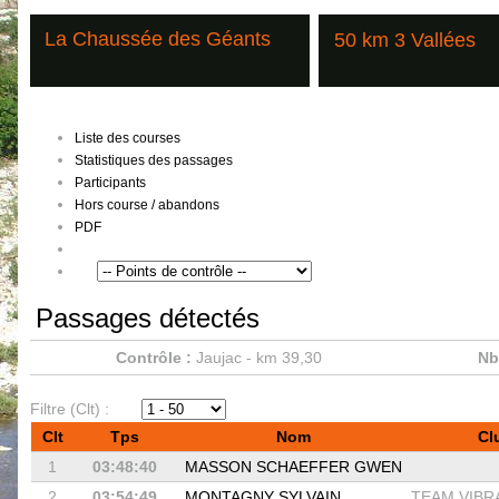
La Chaussée des Géants
50 km 3 Vallées
Liste des courses
Statistiques des passages
Participants
Hors course / abandons
PDF
Passages détectés
Contrôle :
Jaujac - km 39,30
Nb
Filtre (Clt) :
Clt
Tps
Nom
Cl
1
03:48:40
MASSON SCHAEFFER GWEN
2
03:54:49
MONTAGNY SYLVAIN
TEAM VIBR