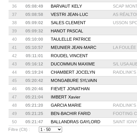
36
05:08:49
BARVAUT KELY
SCAP MON
37
05:08:58
VESTRI JEAN-LUC
AS RÉALTO
38
05:09:02
SALES CLEMENT
USSON SPOR
39
05:09:32
HANOT PASCAL
40
05:10:00
TAULELLE PATRICE
41
05:10:57
MEUNIER JEAN-MARC
LA FOULÉE 
42
05:11:01
ROUDEL VINCENT
43
05:16:12
DUCOMMUN MAXIME
S/L USA AUB
44
05:19:24
CHAMBERT JOCELYN
RAIDLINK'S
45
05:20:42
MONGABURE SYLVAIN
46
05:20:46
FIEVET JONATHAN
47
05:21:04
IMBERT Xavier
48
05:21:20
GARCIA MARIE
RAIDLINK'S
49
05:21:25
BEN-BACHIR FARID
FOOTING CL
50
05:21:47
BALLANDRAS GAYLORD
SAINT IGNY 
Filtre (Clt) :