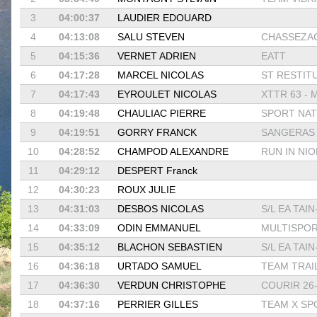
3
04:00:37
LAUDIER EDOUARD
4
04:13:08
SALU STEVEN
CHASSEZAC
5
04:15:36
VERNET ADRIEN
EATT
6
04:17:28
MARCEL NICOLAS
ST RESTIT
7
04:17:43
EYROULET NICOLAS
XTTR 63 - M
8
04:19:48
CHAULIAC PIERRE
SPORT NATU
9
04:19:51
GORRY FRANCK
SANGERAS
10
04:28:52
CHAMPOD ALEXANDRE
RUN IN NI
11
04:29:12
DESPERT Franck
12
04:30:23
ROUX JULIE
13
04:31:03
DESBOS NICOLAS
S/L EA TAIN
14
04:33:09
ODIN EMMANUEL
MULTISPORT
15
04:35:12
BLACHON SEBASTIEN
S/L EA TAIN
16
04:36:18
URTADO SAMUEL
TEAM TRAIL 
17
04:36:30
VERDUN CHRISTOPHE
COURIR 26
18
04:37:16
PERRIER GILLES
TEAM X SPO