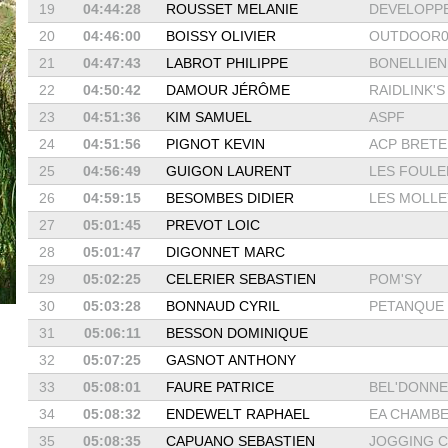
19
04:44:28
ROUSSET MELANIE
DEVELOPPE
20
04:46:00
BOISSY OLIVIER
OUTDOOR0
21
04:47:43
LABROT PHILIPPE
BONELLIEN
22
04:50:42
DAMOUR JÉRÔME
RAIDLINK'S
23
04:51:36
KIM SAMUEL
ASPF
24
04:51:56
PIGNOT KEVIN
ACP BRETE
25
04:56:49
GUIGON LAURENT
LES FOULEE
26
04:59:15
BESOMBES DIDIER
LES MOLLET
27
05:01:45
PREVOT LOIC
28
05:01:47
DIGONNET MARC
29
05:02:25
CELERIER SEBASTIEN
POM'SY
30
05:03:28
BONNAUD CYRIL
PETANQUE D
31
05:06:11
BESSON DOMINIQUE
32
05:07:25
GASNOT ANTHONY
33
05:08:01
FAURE PATRICE
BEL'DONNE 
34
05:08:32
ENDEWELT RAPHAEL
EA CHAMB
35
05:08:35
CAPUANO SEBASTIEN
JOGGING CL