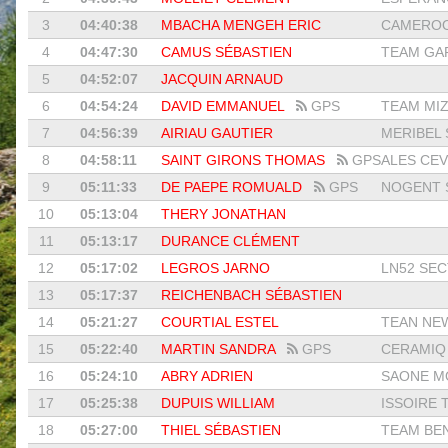
3
04:40:38
MBACHA MENGEH ERIC
CAMEROO
4
04:47:30
CAMUS SÉBASTIEN
TEAM GAR
5
04:52:07
JACQUIN ARNAUD
6
04:54:24
DAVID EMMANUEL
GPS
TEAM MIZ
7
04:56:39
AIRIAU GAUTIER
MERIBEL 
8
04:58:11
SAINT GIRONS THOMAS
GPS
ALES CEV
9
05:11:33
DE PAEPE ROMUALD
GPS
NOGENT S
10
05:13:04
THERY JONATHAN
11
05:13:17
DURANCE CLÉMENT
12
05:17:02
LEGROS JARNO
LN52 SECT
13
05:17:37
REICHENBACH SÉBASTIEN
14
05:21:27
COURTIAL ESTEL
TEAN NEW
15
05:22:40
MARTIN SANDRA
GPS
CERAMIQ 
16
05:24:10
ABRY ADRIEN
SAONE MO
17
05:25:38
DUPUIS WILLIAM
ISSOIRE T
18
05:27:00
THIEL SÉBASTIEN
TEAM BEN