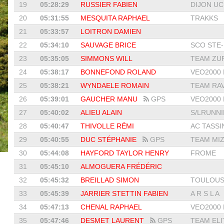
19
05:28:29
RUSSIER FABIEN
DIJON UC 
20
05:31:55
MESQUITA RAPHAEL
TRAKKS
21
05:33:57
LOITRON DAMIEN
22
05:34:10
SAUVAGE BRICE
SCO STE-
23
05:35:05
SIMMONS WILL
TEAM ZUF
24
05:38:17
BONNEFOND ROLAND
VEO2000 L
25
05:38:21
WYNDAELE ROMAIN
TEAM RAVA
26
05:39:01
GAUCHER MANU
GPS
VEO2000 L
27
05:40:02
ALIEU ALAIN
S/LRUNN
28
05:40:47
THIVOLLE RÉMI
AC TASSI
29
05:40:55
DUC STÉPHANIE
GPS
TEAM MIZ
30
05:44:08
HAYFORD TAYLOR HENRY
FROME
31
05:45:10
ALMOGUERA FRÉDÉRIC
32
05:45:32
BREILLAD SIMON
TOULOUSE
33
05:45:39
JARRIER STETTIN FABIEN
A R S L A
34
05:47:13
CHENAL RAPHAEL
VEO2000 L
35
05:47:46
DESMET LAURENT
GPS
TEAM ELIT