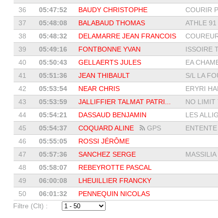
36
05:47:52
BAUDY CHRISTOPHE
COURIR PA
37
05:48:08
BALABAUD THOMAS
ATHLE 91 
38
05:48:32
DELAMARRE JEAN FRANCOIS
COUREUR
39
05:49:16
FONTBONNE YVAN
ISSOIRE T
40
05:50:43
GELLAERTS JULES
EA CHAM
41
05:51:36
JEAN THIBAULT
S/L LA FO
42
05:53:54
NEAR CHRIS
ERYRI HA
43
05:53:59
JALLIFFIER TALMAT PATRI...
NO LIMIT
44
05:54:21
DASSAUD BENJAMIN
LES ALLIG
45
05:54:37
COQUARD ALINE
GPS
ENTENTE 
46
05:55:05
ROSSI JÉRÔME
47
05:57:36
SANCHEZ SERGE
MASSILIA
48
05:58:07
REBEYROTTE PASCAL
49
06:00:08
LHEUILLIER FRANCKY
50
06:01:32
PENNEQUIN NICOLAS
Filtre (Clt) :