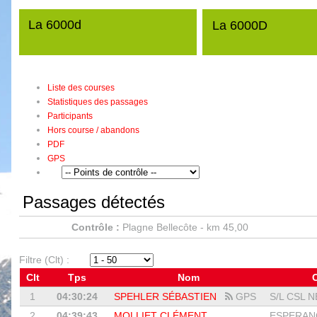
La 6000d
La 6000D
Liste des courses
Statistiques des passages
Participants
Hors course / abandons
PDF
GPS
Passages détectés
Contrôle :
Plagne Bellecôte - km 45,00
Filtre (Clt) :
Clt
Tps
Nom
1
04:30:24
SPEHLER SÉBASTIEN
GPS
S/L CSL N
2
04:39:43
MOLLIET CLÉMENT
ESPERANC