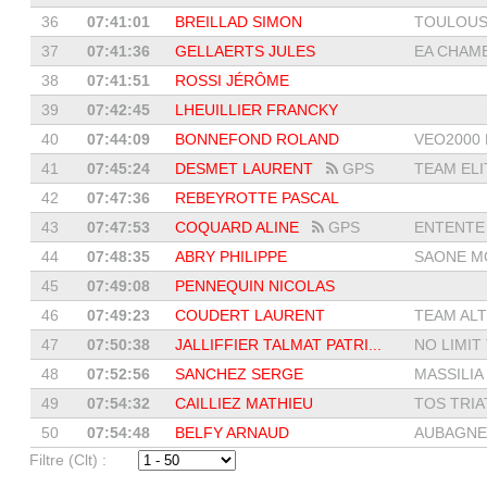
36
07:41:01
BREILLAD SIMON
TOULOUSE
37
07:41:36
GELLAERTS JULES
EA CHAM
38
07:41:51
ROSSI JÉRÔME
39
07:42:45
LHEUILLIER FRANCKY
40
07:44:09
BONNEFOND ROLAND
VEO2000 L
41
07:45:24
DESMET LAURENT
GPS
TEAM ELIT
42
07:47:36
REBEYROTTE PASCAL
43
07:47:53
COQUARD ALINE
GPS
ENTENTE 
44
07:48:35
ABRY PHILIPPE
SAONE MO
45
07:49:08
PENNEQUIN NICOLAS
46
07:49:23
COUDERT LAURENT
TEAM ALTI
47
07:50:38
JALLIFFIER TALMAT PATRI...
NO LIMIT
48
07:52:56
SANCHEZ SERGE
MASSILIA
49
07:54:32
CAILLIEZ MATHIEU
TOS TRI
50
07:54:48
BELFY ARNAUD
AUBAGNE 
Filtre (Clt) :