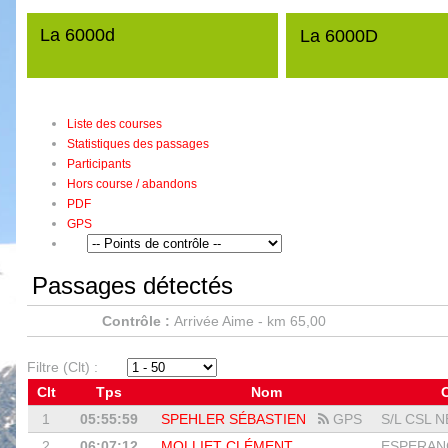
La 6000d
La 6000D
Liste des courses
Statistiques des passages
Participants
Hors course / abandons
PDF
GPS
Passages détectés
Contrôle :
Arrivée Aime - km 65,00
Filtre (Clt) :
Clt
Tps
Nom
1
05:55:59
SPEHLER SÉBASTIEN
GPS
S/L CSL N
2
06:07:12
MOLLIET CLÉMENT
ESPERANC