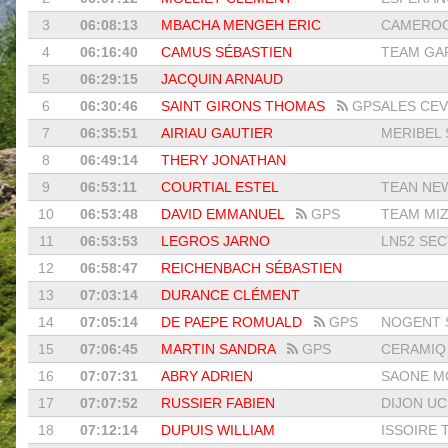
3
06:08:13
MBACHA MENGEH ERIC
CAMEROO
4
06:16:40
CAMUS SÉBASTIEN
TEAM GAR
5
06:29:15
JACQUIN ARNAUD
6
06:30:46
SAINT GIRONS THOMAS
GPS
ALES CEV
7
06:35:51
AIRIAU GAUTIER
MERIBEL 
8
06:49:14
THERY JONATHAN
9
06:53:11
COURTIAL ESTEL
TEAN NEW
10
06:53:48
DAVID EMMANUEL
GPS
TEAM MIZ
11
06:53:53
LEGROS JARNO
LN52 SECT
12
06:58:47
REICHENBACH SÉBASTIEN
13
07:03:14
DURANCE CLÉMENT
14
07:05:14
DE PAEPE ROMUALD
GPS
NOGENT S
15
07:06:45
MARTIN SANDRA
GPS
CERAMIQ 
16
07:07:31
ABRY ADRIEN
SAONE MO
17
07:07:52
RUSSIER FABIEN
DIJON UC 
18
07:12:14
DUPUIS WILLIAM
ISSOIRE T