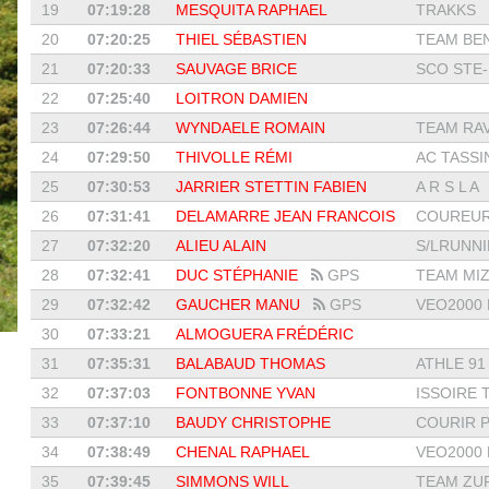
19
07:19:28
MESQUITA RAPHAEL
TRAKKS
20
07:20:25
THIEL SÉBASTIEN
TEAM BEN
21
07:20:33
SAUVAGE BRICE
SCO STE-
22
07:25:40
LOITRON DAMIEN
23
07:26:44
WYNDAELE ROMAIN
TEAM RAVA
24
07:29:50
THIVOLLE RÉMI
AC TASSI
25
07:30:53
JARRIER STETTIN FABIEN
A R S L A
26
07:31:41
DELAMARRE JEAN FRANCOIS
COUREUR
27
07:32:20
ALIEU ALAIN
S/LRUNN
28
07:32:41
DUC STÉPHANIE
GPS
TEAM MIZ
29
07:32:42
GAUCHER MANU
GPS
VEO2000 L
30
07:33:21
ALMOGUERA FRÉDÉRIC
31
07:35:31
BALABAUD THOMAS
ATHLE 91 
32
07:37:03
FONTBONNE YVAN
ISSOIRE T
33
07:37:10
BAUDY CHRISTOPHE
COURIR PA
34
07:38:49
CHENAL RAPHAEL
VEO2000 L
35
07:39:45
SIMMONS WILL
TEAM ZUF