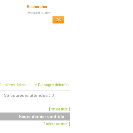
Rechercher
- km
(dossard ou nom)
OK
Dernières détections
> Passages détectés
Nb coureurs attendus :
0
[
]
fin de liste
Heure dernier contrôle
[
]
début de liste