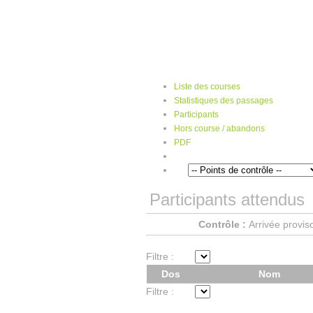
Trails du Brevon
Liste des courses
Statistiques des passages
Participants
Hors course / abandons
PDF
Participants attendus
Contrôle :
Arrivée provis
Filtre :
Dos
Nom
Filtre :