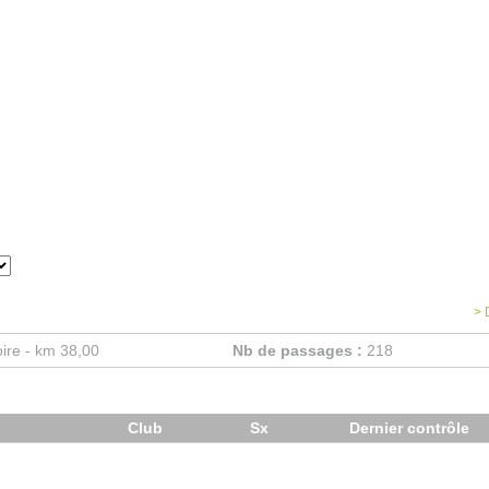
Arrivée provisoire 
Trail des Crêtes
38,00
> 
oire - km 38,00
Nb de passages :
218
Club
Sx
Dernier contrôle