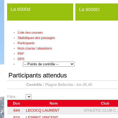
La 6000d
La 6000D
Liste des courses
Statistiques des passages
Participants
Hors course / abandons
PDF
GPS
Participants attendus
Contrôle :
Plagne Bellecôte - km 45,40
Filtre :
Dos
Nom
Club
844
LECOCQ LAURENT
ATHLETIC CLUB C..
874
LESPRIT VINCENT