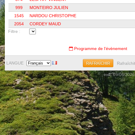
999
MONTEIRO JULIEN
1545
NARDOU CHRISTOPHE
2054
CORDEY MAUD
Filtre :
Programme de l'évènement
LANGUE
Rafraîchi
RAFRAÎCHIR
exd: 09/08/2026